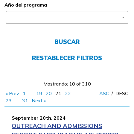
Año del programa
Empleadores
FAQs
BUSCAR
English
RESTABLECER FILTROS
CONECTARSE
Mostrando: 10 of 310
COMIENZA YA
« Prev
1
…
19
20
21
22
ASC
/
DESC
23
…
31
Next »
September 20th, 2024
OUTREACH AND ADMISSIONS