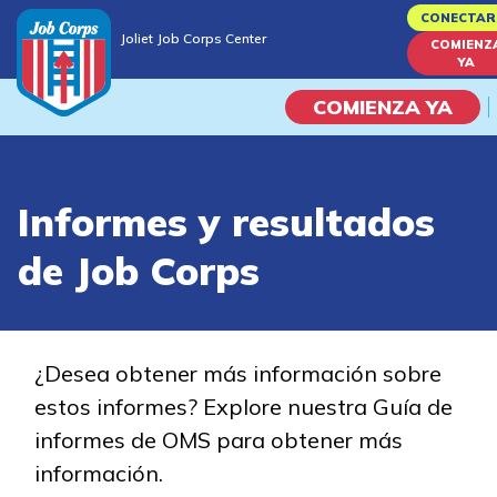
Skip
CONECTAR
Joliet Job Corps Center
to
COMIENZ
Joliet Job Corps Center
YA
main
content
COMIENZA YA
Programas
Informes y resultados
Vida En El Campus Universita
de Job Corps
Habilidades académicas
Viaje de la carrera
¿Desea obtener más información sobre
estos informes? Explore nuestra Guía de
Estudiar
informes de OMS para obtener más
información.
Programas de Entrenamient