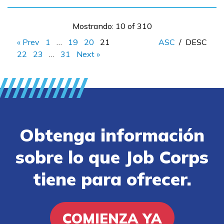
Mostrando: 10 of 310
« Prev
1
…
19
20
21
ASC
/
DESC
22
23
…
31
Next »
Obtenga información
sobre lo que Job Corps
tiene para ofrecer.
COMIENZA YA