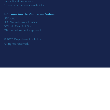
La facilidad de acceso
El descargo de responsabilidad
Información del Gobierno Federal:
USA.gov
U.S. Department of Labor
DOL No Fear Act Data
Oficina del inspector general
© 2023 Department of Labor.
All rights reserved.