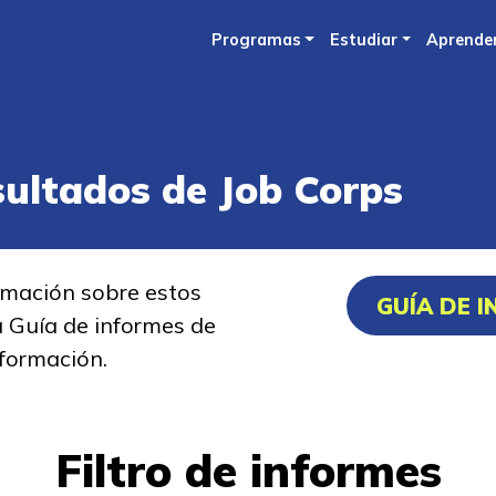
Skip
Programas
Estudiar
Aprende
to
main
content
sultados de Job Corps
rmación sobre estos
GUÍA DE 
a Guía de informes de
formación.
Filtro de informes