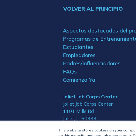
VOLVER AL PRINCIPIO
Aspectos destacados del p
Programas de Entrenamient
Estudiantes
Empleadores
Padres/Influenciadores
FAQs
Comienza Ya
Joliet Job Corps Center
Joliet Job Corps Center
1101 Mills Rd
Joliet, IL 60443
This website stores cookies on your compu
on this website and through other media. To