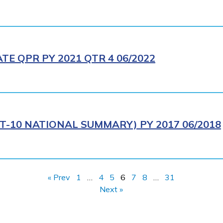
E QPR PY 2021 QTR 4 06/2022
T-10 NATIONAL SUMMARY) PY 2017 06/2018
« Prev
1
…
4
5
6
7
8
…
31
Next »