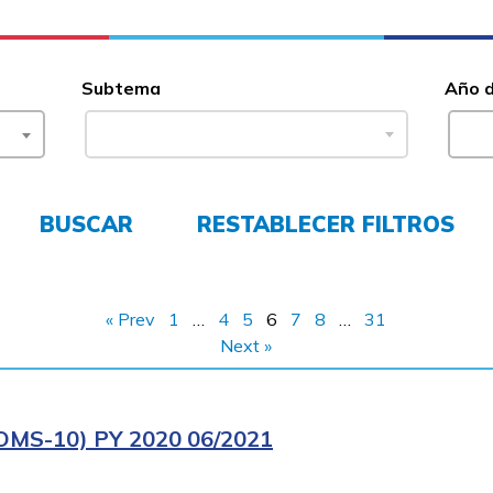
Subtema
Año 
BUSCAR
RESTABLECER FILTROS
« Prev
1
…
4
5
6
7
8
…
31
Next »
MS-10) PY 2020 06/2021