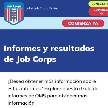
Skip
CONECTAR
Joliet Job Corps Center
to
COMIENZ
Joliet Job Corps Center
YA
main
content
COMIENZA YA
Programas
Informes y resultados
Vida En El Campus Universita
de Job Corps
Habilidades académicas
Viaje de la carrera
¿Desea obtener más información sobre
estos informes? Explore nuestra Guía de
Estudiar
informes de OMS para obtener más
información.
Programas de Entrenamient