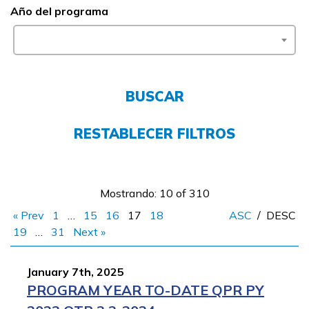
Año del programa
Empleadores
FAQs
BUSCAR
English
RESTABLECER FILTROS
CONECTARSE
Mostrando: 10 of 310
COMIENZA YA
« Prev
1
…
15
16
17
18
ASC
/
DESC
19
…
31
Next »
January 7th, 2025
PROGRAM YEAR TO-DATE QPR PY