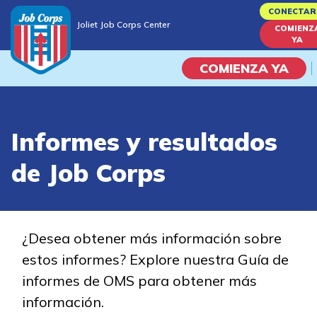
Skip
CONECTAR
Joliet Job Corps Center
to
COMIENZ
Joliet Job Corps Center
YA
main
content
COMIENZA YA
Programas
Informes y resultados
Vida En El Campus Universita
de Job Corps
Habilidades académicas
Viaje de la carrera
¿Desea obtener más información sobre
estos informes? Explore nuestra Guía de
Estudiar
informes de OMS para obtener más
información.
Programas de Entrenamient