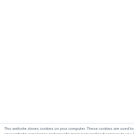
This website stores cookies on your computer. These cookies are used t
your website experience and provide more personalized services to you, 